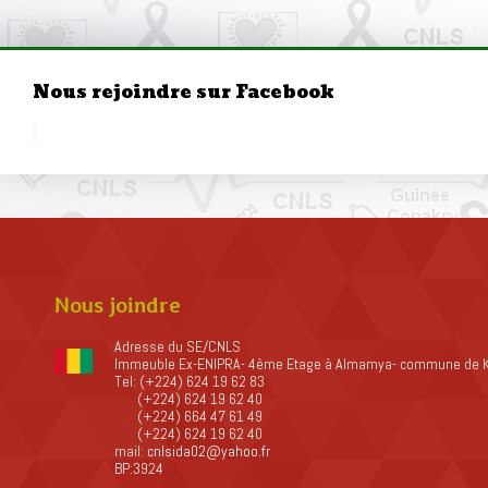
Nous rejoindre sur Facebook
Nous joindre
Adresse du SE/CNLS
Immeuble Ex-ENIPRA- 4ème Etage à Almamya- commune de 
Tel: (+224) 624 19 62 83
(+224) 624 19 62 40
(+224) 664 47 61 49
(+224) 624 19 62 40
mail:
cnlsida02@yahoo.fr
BP:3924