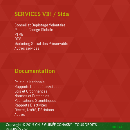
SERVICES VIH / Sida
Conseil et Dépistage Volontaire
Prise en Charge Globale
PTME
OEV
Marketing Social des Préservatifs
Autres services
Documentation
Politique Nationale
Rapports D’enquêtes/études
Lois et Ordonnances
Normes et Protocoles
Publications Scientifiques
Rapports D’activités
Décret, Arrêté, Décisions
Autres
Copyright © 2019 CNLS GUINÉE CONAKRY - TOUS DROITS
IIIIDAYS
RÉSERVÉS - by