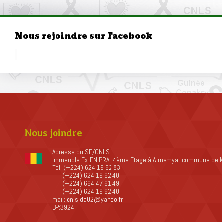
Nous rejoindre sur Facebook
Nous joindre
Adresse du SE/CNLS
Immeuble Ex-ENIPRA- 4ème Etage à Almamya- commune de 
Tel: (+224) 624 19 62 83
(+224) 624 19 62 40
(+224) 664 47 61 49
(+224) 624 19 62 40
mail:
cnlsida02@yahoo.fr
BP:3924