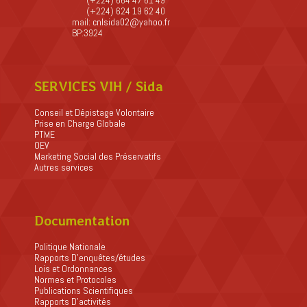
(+224) 664 47 61 49
(+224) 624 19 62 40
mail:
cnlsida02@yahoo.fr
BP:3924
SERVICES VIH / Sida
Conseil et Dépistage Volontaire
Prise en Charge Globale
PTME
OEV
Marketing Social des Préservatifs
Autres services
Documentation
Politique Nationale
Rapports D’enquêtes/études
Lois et Ordonnances
Normes et Protocoles
Publications Scientifiques
Rapports D’activités