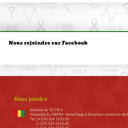
Nous rejoindre sur Facebook
Nous joindre
Adresse du SE/CNLS
Immeuble Ex-ENIPRA- 4ème Etage à Almamya- commune de 
Tel: (+224) 624 19 62 83
(+224) 624 19 62 40