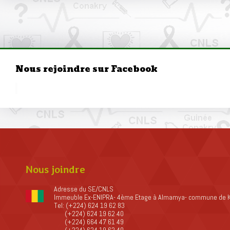
Nous rejoindre sur Facebook
Nous joindre
Adresse du SE/CNLS
Immeuble Ex-ENIPRA- 4ème Etage à Almamya- commune de 
Tel: (+224) 624 19 62 83
(+224) 624 19 62 40
(+224) 664 47 61 49