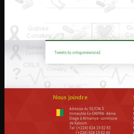
Tweets by cnlsguineecona1
Nous joindre
Adresse du SE/CNLS
Immeuble Ex-ENIPRA- 4ème
Etage à Almamya- commune
de Kaloum
Tel: (+224) 624 19 62 83
(+224) 624 19 62 40