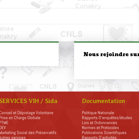
Nous rejoindre su
SERVICES VIH / Sida
Documentation
Conseil et Dépistage Volontaire
Politique Nationale
Prise en Charge Globale
Rapports D’enquêtes/études
PTME
Lois et Ordonnances
OEV
Normes et Protocoles
Marketing Social des Préservatifs
Publications Scientifiques
Autres services
Rapports D’activités