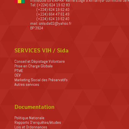
Immeuble Ex-ENIPRA- 4ème Etage à Almamya- commune de 
Tel: (+224) 624 19 62 83
(+224) 624 19 62 40
(+224) 664 47 61 49
(+224) 624 19 62 40
mail:
cnlsida02@yahoo.fr
BP:3924
SERVICES VIH / Sida
Conseil et Dépistage Volontaire
Prise en Charge Globale
PTME
OEV
Marketing Social des Préservatifs
Autres services
Documentation
Politique Nationale
Rapports D’enquêtes/études
Lois et Ordonnances