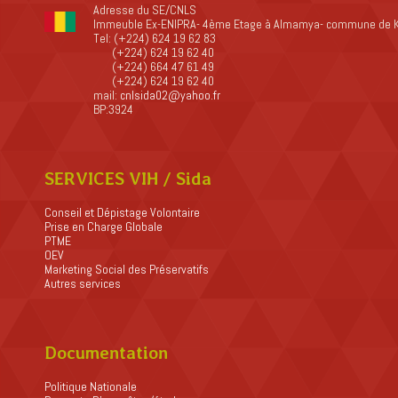
Adresse du SE/CNLS
Immeuble Ex-ENIPRA- 4ème Etage à Almamya- commune de 
Tel: (+224) 624 19 62 83
(+224) 624 19 62 40
(+224) 664 47 61 49
(+224) 624 19 62 40
mail:
cnlsida02@yahoo.fr
BP:3924
SERVICES VIH / Sida
Conseil et Dépistage Volontaire
Prise en Charge Globale
PTME
OEV
Marketing Social des Préservatifs
Autres services
Documentation
Politique Nationale