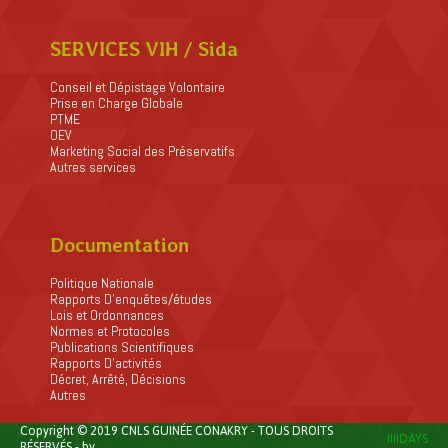
SERVICES VIH / Sida
Conseil et Dépistage Volontaire
Prise en Charge Globale
PTME
OEV
Marketing Social des Préservatifs
Autres services
Documentation
Politique Nationale
Rapports D’enquêtes/études
Lois et Ordonnances
Normes et Protocoles
Publications Scientifiques
Rapports D’activités
Décret, Arrêté, Décisions
Autres
Copyright © 2019 CNLS GUINÉE CONAKRY - TOUS DROITS
IIIIDAYS
RÉSERVÉS - by