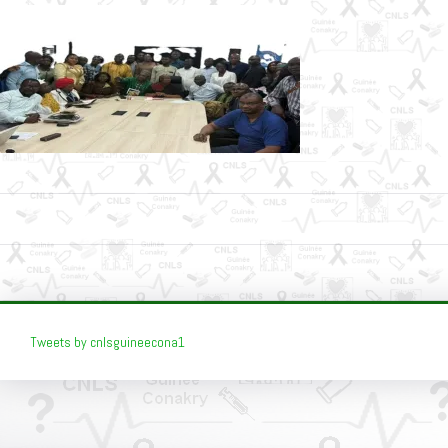
Tweets by cnlsguineecona1