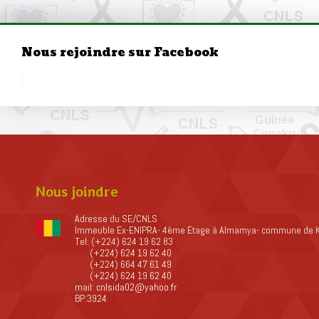
Nous rejoindre sur Facebook
Nous joindre
Adresse du SE/CNLS
Immeuble Ex-ENIPRA- 4ème Etage à Almamya- commune de 
Tel: (+224) 624 19 62 83
(+224) 624 19 62 40
(+224) 664 47 61 49
(+224) 624 19 62 40
mail:
cnlsida02@yahoo.fr
BP:3924